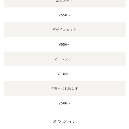
部分カット
¥550～
デザインカット
¥550～
オールシザー
¥1,100～
毛玉もつれ抜け毛
¥500～
オプション