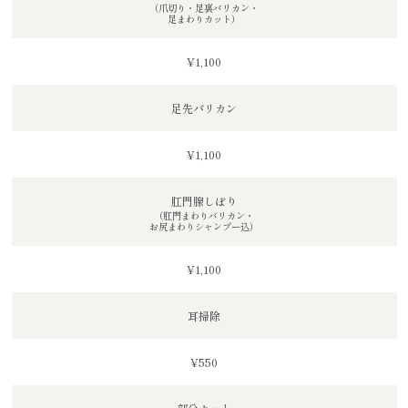
（爪切り・足裏バリカン・
足まわりカット）
¥1,100
足先バリカン
¥1,100
肛門腺しぼり
（肛門まわりバリカン・
お尻まわりシャンプー込）
¥1,100
耳掃除
¥550