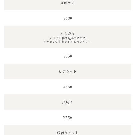
肉球ケア
¥330
ハミガキ
（ハブラシ持ち込みOKです。
当サロンでも販売しております。）
¥550
ヒゲカット
¥550
爪切り
¥550
爪切りセット